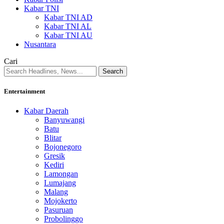
Kabar TNI
Kabar TNI AD
Kabar TNI AL
Kabar TNI AU
Nusantara
Cari
Entertainment
Kabar Daerah
Banyuwangi
Batu
Blitar
Bojonegoro
Gresik
Kediri
Lamongan
Lumajang
Malang
Mojokerto
Pasuruan
Probolinggo