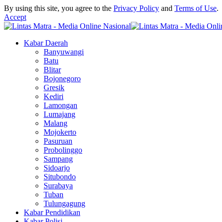
By using this site, you agree to the
Privacy Policy
and
Terms of Use
.
Accept
Kabar Daerah
Banyuwangi
Batu
Blitar
Bojonegoro
Gresik
Kediri
Lamongan
Lumajang
Malang
Mojokerto
Pasuruan
Probolinggo
Sampang
Sidoarjo
Situbondo
Surabaya
Tuban
Tulungagung
Kabar Pendidikan
Kabar Polisi