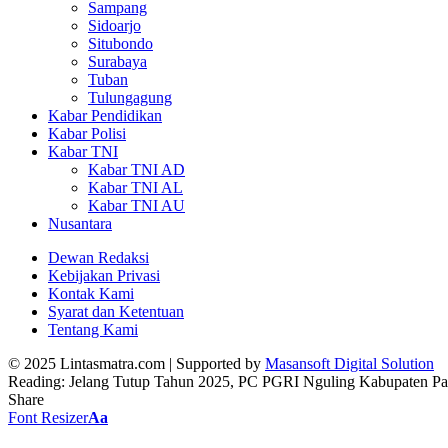
Sampang
Sidoarjo
Situbondo
Surabaya
Tuban
Tulungagung
Kabar Pendidikan
Kabar Polisi
Kabar TNI
Kabar TNI AD
Kabar TNI AL
Kabar TNI AU
Nusantara
Dewan Redaksi
Kebijakan Privasi
Kontak Kami
Syarat dan Ketentuan
Tentang Kami
© 2025 Lintasmatra.com | Supported by
Masansoft Digital Solution
Reading:
Jelang Tutup Tahun 2025, PC PGRI Nguling Kabupaten Pas
Share
Font Resizer
Aa