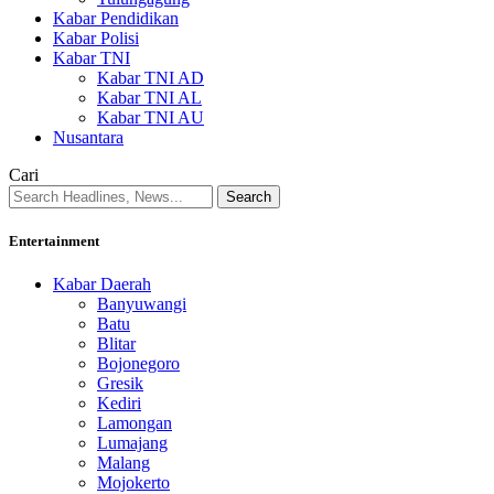
Kabar Pendidikan
Kabar Polisi
Kabar TNI
Kabar TNI AD
Kabar TNI AL
Kabar TNI AU
Nusantara
Cari
Entertainment
Kabar Daerah
Banyuwangi
Batu
Blitar
Bojonegoro
Gresik
Kediri
Lamongan
Lumajang
Malang
Mojokerto