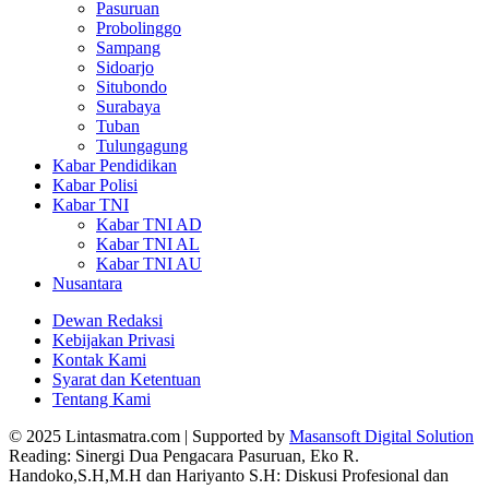
Pasuruan
Probolinggo
Sampang
Sidoarjo
Situbondo
Surabaya
Tuban
Tulungagung
Kabar Pendidikan
Kabar Polisi
Kabar TNI
Kabar TNI AD
Kabar TNI AL
Kabar TNI AU
Nusantara
Dewan Redaksi
Kebijakan Privasi
Kontak Kami
Syarat dan Ketentuan
Tentang Kami
© 2025 Lintasmatra.com | Supported by
Masansoft Digital Solution
Reading:
Sinergi Dua Pengacara Pasuruan, Eko R.
Handoko,S.H,M.H dan Hariyanto S.H: Diskusi Profesional dan