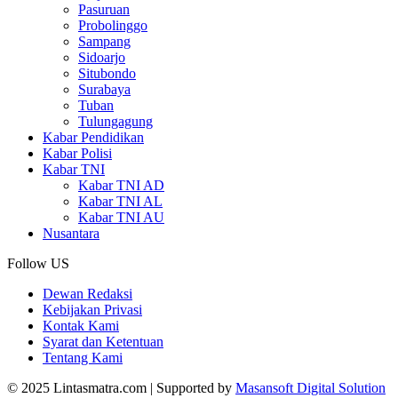
Pasuruan
Probolinggo
Sampang
Sidoarjo
Situbondo
Surabaya
Tuban
Tulungagung
Kabar Pendidikan
Kabar Polisi
Kabar TNI
Kabar TNI AD
Kabar TNI AL
Kabar TNI AU
Nusantara
Follow US
Dewan Redaksi
Kebijakan Privasi
Kontak Kami
Syarat dan Ketentuan
Tentang Kami
© 2025 Lintasmatra.com | Supported by
Masansoft Digital Solution