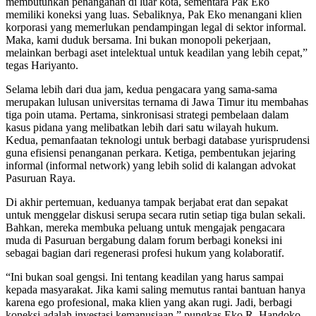
membutuhkan penanganan di luar kota, sementara Pak Eko
memiliki koneksi yang luas. Sebaliknya, Pak Eko menangani klien
korporasi yang memerlukan pendampingan legal di sektor informal.
Maka, kami duduk bersama. Ini bukan monopoli pekerjaan,
melainkan berbagi aset intelektual untuk keadilan yang lebih cepat,”
tegas Hariyanto.
Selama lebih dari dua jam, kedua pengacara yang sama-sama
merupakan lulusan universitas ternama di Jawa Timur itu membahas
tiga poin utama. Pertama, sinkronisasi strategi pembelaan dalam
kasus pidana yang melibatkan lebih dari satu wilayah hukum.
Kedua, pemanfaatan teknologi untuk berbagi database yurisprudensi
guna efisiensi penanganan perkara. Ketiga, pembentukan jejaring
informal (informal network) yang lebih solid di kalangan advokat
Pasuruan Raya.
Di akhir pertemuan, keduanya tampak berjabat erat dan sepakat
untuk menggelar diskusi serupa secara rutin setiap tiga bulan sekali.
Bahkan, mereka membuka peluang untuk mengajak pengacara
muda di Pasuruan bergabung dalam forum berbagi koneksi ini
sebagai bagian dari regenerasi profesi hukum yang kolaboratif.
“Ini bukan soal gengsi. Ini tentang keadilan yang harus sampai
kepada masyarakat. Jika kami saling memutus rantai bantuan hanya
karena ego profesional, maka klien yang akan rugi. Jadi, berbagi
koneksi adalah investasi kemanusiaan,” pungkas Eko R. Handoko