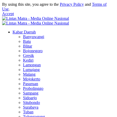
By using this site, you agree to the
Privacy Policy
and
Terms of
Use
.
Accept
Kabar Daerah
Banyuwangi
Batu
Blitar
Bojonegoro
Gresik
Kediri
Lamongan
Lumajang
Malang
Mojokerto
Pasuruan
Probolinggo
Sampang
Sidoarjo
Situbondo
Surabaya
Tuban
Tulungagung