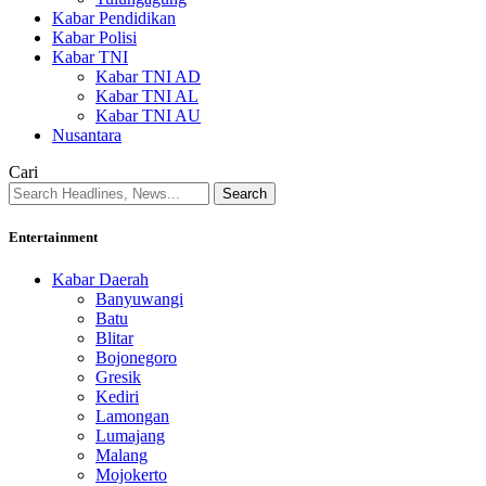
Kabar Pendidikan
Kabar Polisi
Kabar TNI
Kabar TNI AD
Kabar TNI AL
Kabar TNI AU
Nusantara
Cari
Entertainment
Kabar Daerah
Banyuwangi
Batu
Blitar
Bojonegoro
Gresik
Kediri
Lamongan
Lumajang
Malang
Mojokerto