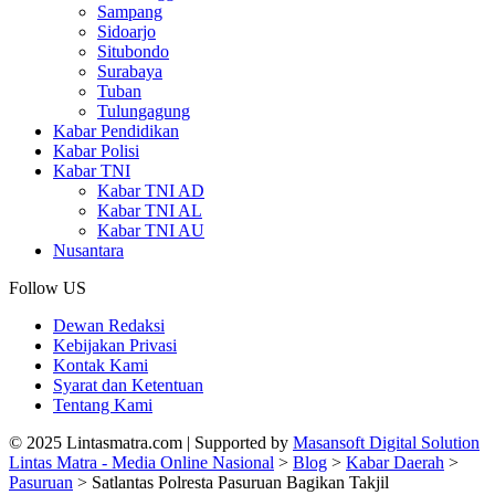
Sampang
Sidoarjo
Situbondo
Surabaya
Tuban
Tulungagung
Kabar Pendidikan
Kabar Polisi
Kabar TNI
Kabar TNI AD
Kabar TNI AL
Kabar TNI AU
Nusantara
Follow US
Dewan Redaksi
Kebijakan Privasi
Kontak Kami
Syarat dan Ketentuan
Tentang Kami
© 2025 Lintasmatra.com | Supported by
Masansoft Digital Solution
Lintas Matra - Media Online Nasional
>
Blog
>
Kabar Daerah
>
Pasuruan
>
Satlantas Polresta Pasuruan Bagikan Takjil