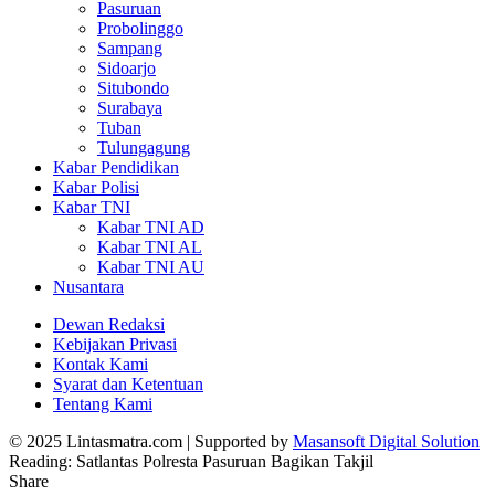
Pasuruan
Probolinggo
Sampang
Sidoarjo
Situbondo
Surabaya
Tuban
Tulungagung
Kabar Pendidikan
Kabar Polisi
Kabar TNI
Kabar TNI AD
Kabar TNI AL
Kabar TNI AU
Nusantara
Dewan Redaksi
Kebijakan Privasi
Kontak Kami
Syarat dan Ketentuan
Tentang Kami
© 2025 Lintasmatra.com | Supported by
Masansoft Digital Solution
Reading:
Satlantas Polresta Pasuruan Bagikan Takjil
Share