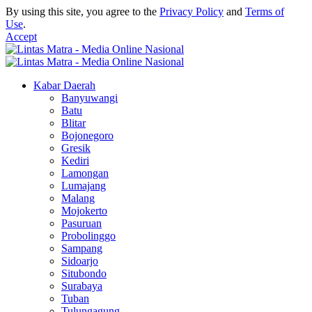
By using this site, you agree to the
Privacy Policy
and
Terms of
Use
.
Accept
Kabar Daerah
Banyuwangi
Batu
Blitar
Bojonegoro
Gresik
Kediri
Lamongan
Lumajang
Malang
Mojokerto
Pasuruan
Probolinggo
Sampang
Sidoarjo
Situbondo
Surabaya
Tuban
Tulungagung