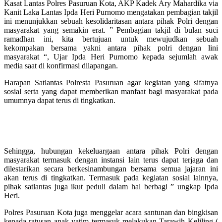
Kasat Lantas Polres Pasuruan Kota, AKP Kadek Ary Mahardika via
Kanit Laka Lantas Ipda Heri Purnomo mengatakan pembagian takjil
ini menunjukkan sebuah kesolidaritasan antara pihak Polri dengan
masyarakat yang semakin erat. ” Pembagian takjil di bulan suci
ramadhan ini, kita bertujuan untuk mewujudkan sebuah
kekompakan bersama yakni antara pihak polri dengan lini
masyarakat “, Ujar Ipda Heri Purnomo kepada sejumlah awak
media saat di konfirmasi dilapangan.
Harapan Satlantas Polresta Pasuruan agar kegiatan yang sifatnya
sosial serta yang dapat memberikan manfaat bagi masyarakat pada
umumnya dapat terus di tingkatkan.
Sehingga, hubungan kekeluargaan antara pihak Polri dengan
masyarakat termasuk dengan instansi lain terus dapat terjaga dan
dilestarikan secara berkesinambungan bersama semua jajaran ini
akan terus di tingkatkan. Termasuk pada kegiatan sosial lainnya,
pihak satlantas juga ikut peduli dalam hal berbagi ” ungkap Ipda
Heri.
Polres Pasuruan Kota juga menggelar acara santunan dan bingkisan
kepada ratusan anak yatim termasuk melakukan Tarawih Keliling (