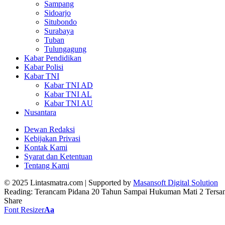
Sampang
Sidoarjo
Situbondo
Surabaya
Tuban
Tulungagung
Kabar Pendidikan
Kabar Polisi
Kabar TNI
Kabar TNI AD
Kabar TNI AL
Kabar TNI AU
Nusantara
Dewan Redaksi
Kebijakan Privasi
Kontak Kami
Syarat dan Ketentuan
Tentang Kami
© 2025 Lintasmatra.com | Supported by
Masansoft Digital Solution
Reading:
Terancam Pidana 20 Tahun Sampai Hukuman Mati 2 Tersan
Share
Font Resizer
Aa