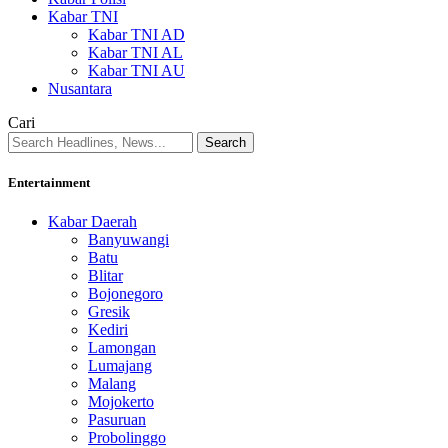
Kabar TNI
Kabar TNI AD
Kabar TNI AL
Kabar TNI AU
Nusantara
Cari
Entertainment
Kabar Daerah
Banyuwangi
Batu
Blitar
Bojonegoro
Gresik
Kediri
Lamongan
Lumajang
Malang
Mojokerto
Pasuruan
Probolinggo