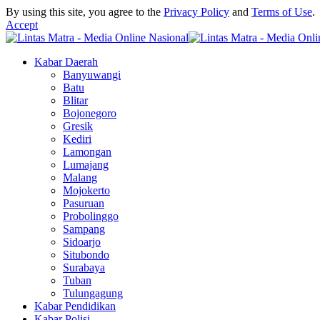
By using this site, you agree to the
Privacy Policy
and
Terms of Use
.
Accept
Kabar Daerah
Banyuwangi
Batu
Blitar
Bojonegoro
Gresik
Kediri
Lamongan
Lumajang
Malang
Mojokerto
Pasuruan
Probolinggo
Sampang
Sidoarjo
Situbondo
Surabaya
Tuban
Tulungagung
Kabar Pendidikan
Kabar Polisi