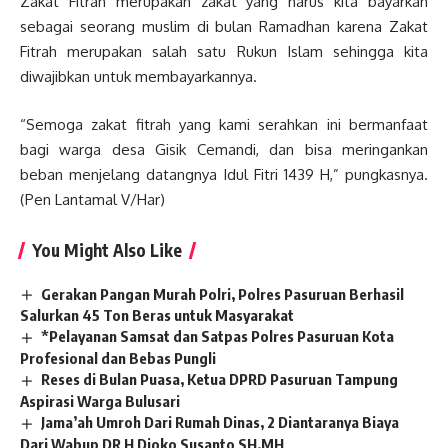
Zakat Fitrah merupakan zakat yang harus kita bayarkan
sebagai seorang muslim di bulan Ramadhan karena Zakat
Fitrah merupakan salah satu Rukun Islam sehingga kita
diwajibkan untuk membayarkannya.
“Semoga zakat fitrah yang kami serahkan ini bermanfaat
bagi warga desa Gisik Cemandi, dan bisa meringankan
beban menjelang datangnya Idul Fitri 1439 H,” pungkasnya.
(Pen Lantamal V/Har)
You Might Also Like
Gerakan Pangan Murah Polri, Polres Pasuruan Berhasil
Salurkan 45 Ton Beras untuk Masyarakat
*Pelayanan Samsat dan Satpas Polres Pasuruan Kota
Profesional dan Bebas Pungli
Reses di Bulan Puasa, Ketua DPRD Pasuruan Tampung
Aspirasi Warga Bulusari
Jama’ah Umroh Dari Rumah Dinas, 2 Diantaranya Biaya
Dari Wabup DR H Djoko Susanto SH.MH