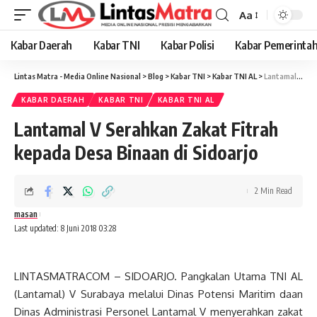
Aa
Font
Resizer
Kabar Daerah
Kabar TNI
Kabar Polisi
Kabar Pemerinta
Lintas Matra - Media Online Nasional
>
Blog
>
Kabar TNI
>
Kabar TNI AL
>
Lantamal V Serahkan Zakat Fitrah kepada Desa Binaan di Sidoarjo
KABAR DAERAH
KABAR TNI
KABAR TNI AL
Lantamal V Serahkan Zakat Fitrah
kepada Desa Binaan di Sidoarjo
2 Min Read
masan
Last updated: 8 Juni 2018 03:28
LINTASMATRACOM – SIDOARJO. Pangkalan Utama TNI AL
(Lantamal) V Surabaya melalui Dinas Potensi Maritim daan
Dinas Administrasi Personel Lantamal V menyerahkan zakat