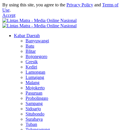
By using this site, you agree to the
Privacy Policy
and
Terms of
Use
.
Accept
Kabar Daerah
Banyuwangi
Batu
Blitar
Bojonegoro
Gresik
Kediri
Lamongan
Lumajang
Malang
Mojokerto
Pasuruan
Probolinggo
Sampang
Sidoarjo
Situbondo
Surabaya
Tuban
Tulungagung