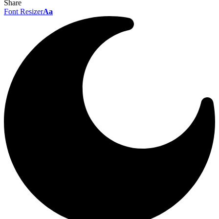
Share
Font Resizer
Aa