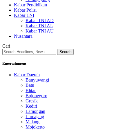
Kabar Pendidikan
Kabar Polisi
Kabar TNI
Kabar TNI AD
Kabar TNI AL
Kabar TNI AU
Nusantara
Cari
Entertainment
Kabar Daerah
Banyuwangi
Batu
Blitar
Bojonegoro
Gresik
Kediri
Lamongan
Lumajang
Malang
Mojokerto