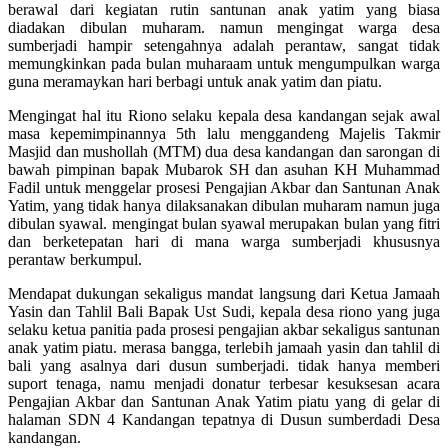
berawal dari kegiatan rutin santunan anak yatim yang biasa
diadakan dibulan muharam. namun mengingat warga desa
sumberjadi hampir setengahnya adalah perantaw, sangat tidak
memungkinkan pada bulan muharaam untuk mengumpulkan warga
guna meramaykan hari berbagi untuk anak yatim dan piatu.
Mengingat hal itu Riono selaku kepala desa kandangan sejak awal
masa kepemimpinannya 5th lalu menggandeng Majelis Takmir
Masjid dan mushollah (MTM) dua desa kandangan dan sarongan di
bawah pimpinan bapak Mubarok SH dan asuhan KH Muhammad
Fadil untuk menggelar prosesi Pengajian Akbar dan Santunan Anak
Yatim, yang tidak hanya dilaksanakan dibulan muharam namun juga
dibulan syawal. mengingat bulan syawal merupakan bulan yang fitri
dan berketepatan hari di mana warga sumberjadi khususnya
perantaw berkumpul.
Mendapat dukungan sekaligus mandat langsung dari Ketua Jamaah
Yasin dan Tahlil Bali Bapak Ust Sudi, kepala desa riono yang juga
selaku ketua panitia pada prosesi pengajian akbar sekaligus santunan
anak yatim piatu. merasa bangga, terlebih jamaah yasin dan tahlil di
bali yang asalnya dari dusun sumberjadi. tidak hanya memberi
suport tenaga, namu menjadi donatur terbesar kesuksesan acara
Pengajian Akbar dan Santunan Anak Yatim piatu yang di gelar di
halaman SDN 4 Kandangan tepatnya di Dusun sumberdadi Desa
kandangan.