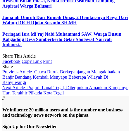
Reses di Bulan Puasa, Ketua DPRD Pasuruan Tampung
Aspirasi Warga Bulusari
Jama’ah Umroh Dari Rumah Dinas, 2 Diantaranya Biaya Dari
Wabup DR H Djoko Susanto SH.MH
Peringati Isra Mi’raj Nabi Muhammad SAW, Warga Dusun
Kaligading Desa Sumberkerto Gelar Sholawat Nariyah
Indonesia
Share This Article
Facebook
Copy Link
Print
Share
Previous Article
Cuaca Buruk Berkepanjangan Mengakibatkan
Banjir Bandang Kembali Menyapu Beberapa Wilayah Di
Banyuwangi
Next Article
Prajurit Lanal Tegal, Diterjunkan Amankan Kampanye
Hari Terakhir Pilkada Kota Tegal
//
We influence 20 million users and is the number one business
and technology news network on the planet
Sign Up for Our Newsletter