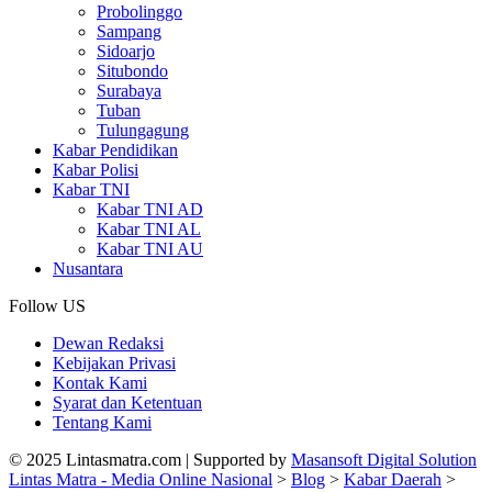
Probolinggo
Sampang
Sidoarjo
Situbondo
Surabaya
Tuban
Tulungagung
Kabar Pendidikan
Kabar Polisi
Kabar TNI
Kabar TNI AD
Kabar TNI AL
Kabar TNI AU
Nusantara
Follow US
Dewan Redaksi
Kebijakan Privasi
Kontak Kami
Syarat dan Ketentuan
Tentang Kami
© 2025 Lintasmatra.com | Supported by
Masansoft Digital Solution
Lintas Matra - Media Online Nasional
>
Blog
>
Kabar Daerah
>