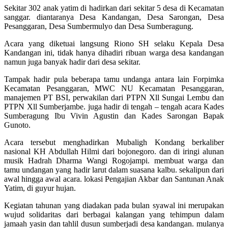
Sekitar 302 anak yatim di hadirkan dari sekitar 5 desa di Kecamatan
sanggar. diantaranya Desa Kandangan, Desa Sarongan, Desa
Pesanggaran, Desa Sumbermulyo dan Desa Sumberagung.
Acara yang diketuai langsung Riono SH selaku Kepala Desa
Kandangan ini, tidak hanya dihadiri ribuan warga desa kandangan
namun juga banyak hadir dari desa sekitar.
Tampak hadir pula beberapa tamu undanga antara lain Forpimka
Kecamatan Pesanggaran, MWC NU Kecamatan Pesanggaran,
manajemen PT BSI, perwakilan dari PTPN Xll Sungai Lembu dan
PTPN Xll Sumberjambe. juga hadir di tengah – tengah acara Kades
Sumberagung Ibu Vivin Agustin dan Kades Sarongan Bapak
Gunoto.
Acara tersebut menghadirkan Mubaligh Kondang berkaliber
nasional KH Abdullah Hilmi dari bojonegoro. dan di iringi alunan
musik Hadrah Dharma Wangi Rogojampi. membuat warga dan
tamu undangan yang hadir larut dalam suasana kalbu. sekalipun dari
awal hingga awal acara. lokasi Pengajian Akbar dan Santunan Anak
Yatim, di guyur hujan.
Kegiatan tahunan yang diadakan pada bulan syawal ini merupakan
wujud solidaritas dari berbagai kalangan yang tehimpun dalam
jamaah yasin dan tahlil dusun sumberjadi desa kandangan. mulanya