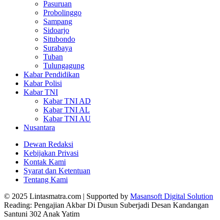
Pasuruan
Probolinggo
Sampang
Sidoarjo
Situbondo
Surabaya
Tuban
Tulungagung
Kabar Pendidikan
Kabar Polisi
Kabar TNI
Kabar TNI AD
Kabar TNI AL
Kabar TNI AU
Nusantara
Dewan Redaksi
Kebijakan Privasi
Kontak Kami
Syarat dan Ketentuan
Tentang Kami
© 2025 Lintasmatra.com | Supported by
Masansoft Digital Solution
Reading:
Pengajian Akbar Di Dusun Suberjadi Desan Kandangan
Santuni 302 Anak Yatim