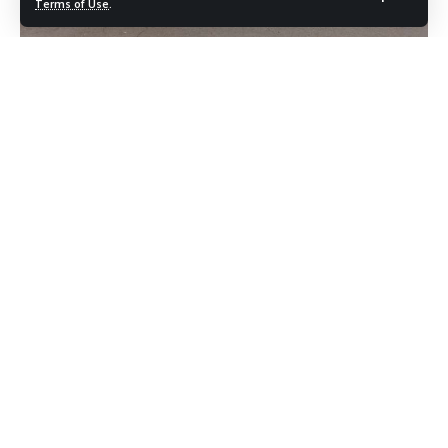
Terms of Use
.
BANYUWANGI – LM. COM. Sebanyak 1 SST personel
Pangkalan TNI AL (Lanal) Banyuwangi dilibatkan dalam apel
gelar pasukan di Pelabuhan Ketapang dalam tema Melalui
Apel Gelar Pasukan Operasi Lilin Semeru 2018, Sabtu
(22/12).
Operasi Lilin Semeru 2018 ini mengusung tema “Kita
Tingkatkan Sinergi Polri dengan Instansi Terkait Dalam
Rangka Memberikan Rasa Aman Dan Nyaman Pada
Perayaan Natal 2018 Dan Tahun Baru 2019”.
Komandan Lanal Banyuwangi, Lantamal V, Letkol Laut (P)
Suhartaya, M.Tr.Hanla menyampaikan keterlibatan Lanal
Banyuwangi dalam pengamanan tahun ini sebagai bentuk