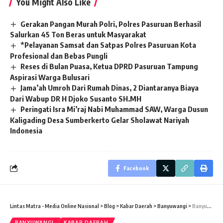
You Might Also Like
Gerakan Pangan Murah Polri, Polres Pasuruan Berhasil
Salurkan 45 Ton Beras untuk Masyarakat
*Pelayanan Samsat dan Satpas Polres Pasuruan Kota
Profesional dan Bebas Pungli
Reses di Bulan Puasa, Ketua DPRD Pasuruan Tampung
Aspirasi Warga Bulusari
Jama’ah Umroh Dari Rumah Dinas, 2 Diantaranya Biaya
Dari Wabup DR H Djoko Susanto SH.MH
Peringati Isra Mi’raj Nabi Muhammad SAW, Warga Dusun
Kaligading Desa Sumberkerto Gelar Sholawat Nariyah
Indonesia
Facebook
Lintas Matra - Media Online Nasional
>
Blog
>
Kabar Daerah
>
Banyuwangi
>
Banyuwangi Prajurit Lanal Ikuti Gelar Pasukan Operasi Lilin Semeru 2018
BANYUWANGI
KABAR DAERAH