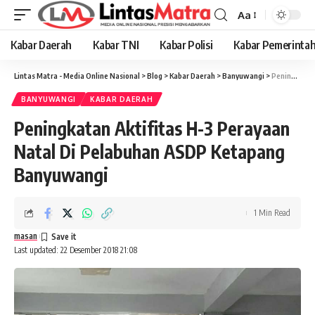
Aa
Font
Resizer
Kabar Daerah
Kabar TNI
Kabar Polisi
Kabar Pemerinta
Lintas Matra - Media Online Nasional
>
Blog
>
Kabar Daerah
>
Banyuwangi
>
Peningkatan Aktifitas H-3 Perayaan Natal Di Pelabuhan ASDP Ketapang Banyuwangi
BANYUWANGI
KABAR DAERAH
Peningkatan Aktifitas H-3 Perayaan
Natal Di Pelabuhan ASDP Ketapang
Banyuwangi
1 Min Read
masan
Last updated: 22 Desember 2018 21:08