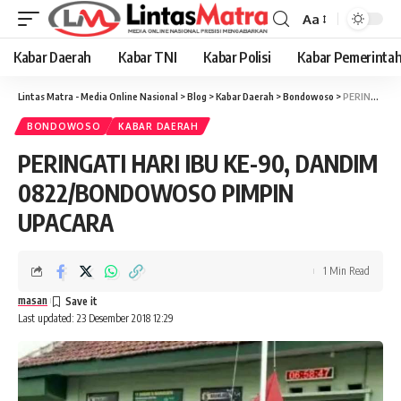
Aa
Font
Resizer
Kabar Daerah
Kabar TNI
Kabar Polisi
Kabar Pemerinta
Lintas Matra - Media Online Nasional
>
Blog
>
Kabar Daerah
>
Bondowoso
>
PERINGATI HARI IBU KE-90, DANDIM 0822/BONDOWOSO PIMPIN UPACARA
BONDOWOSO
KABAR DAERAH
PERINGATI HARI IBU KE-90, DANDIM
0822/BONDOWOSO PIMPIN
UPACARA
1 Min Read
masan
Last updated: 23 Desember 2018 12:29