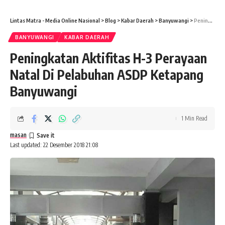
Lintas Matra - Media Online Nasional
>
Blog
>
Kabar Daerah
>
Banyuwangi
>
Peningkatan Aktifitas H-3 Perayaan Natal Di Pelabuhan ASDP Ketapang Banyuwangi
BANYUWANGI
KABAR DAERAH
Peningkatan Aktifitas H-3 Perayaan
Natal Di Pelabuhan ASDP Ketapang
Banyuwangi
1 Min Read
masan
Last updated: 22 Desember 2018 21:08