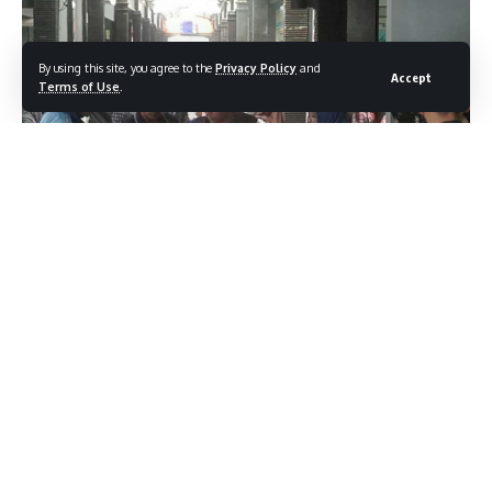
By using this site, you agree to the
Privacy Policy
and
Accept
Terms of Use
.