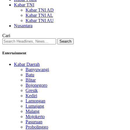
Kabar TNI
Kabar TNI AD
Kabar TNI AL
Kabar TNI AU
Nusantara
Cari
Entertainment
Kabar Daerah
Banyuwangi
Batu
Blitar
Bojonegoro
Gresik
Kediri
Lamongan
Lumajang
Malang
Mojokerto
Pasuruan
Probolinggo