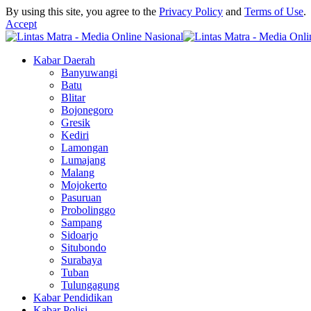
By using this site, you agree to the
Privacy Policy
and
Terms of Use
.
Accept
Kabar Daerah
Banyuwangi
Batu
Blitar
Bojonegoro
Gresik
Kediri
Lamongan
Lumajang
Malang
Mojokerto
Pasuruan
Probolinggo
Sampang
Sidoarjo
Situbondo
Surabaya
Tuban
Tulungagung
Kabar Pendidikan
Kabar Polisi