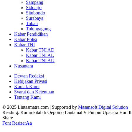
Sampang
Sidoarjo
Situbondo
Surabaya
Tuban
Tulungagung
Kabar Pendidikan
Kabar Polisi
Kabar TNI
Kabar TNI AD
Kabar TNI AL
Kabar TNI AU
Nusantara
Dewan Redaksi
Kebijakan Privasi
Kontak Kami
Syarat dan Ketentuan
Tentang Kami
© 2025 Lintasmatra.com | Supported by
Masansoft Digital Solution
Reading:
Karumkital dr Oepomo Lantamal V Pimpin Upacara Hari I
Share
Font Resizer
Aa