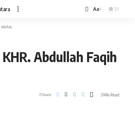
ntara
Aa
Font
Resizer
 Wafat,
 KHR. Abdullah Faqih
3 Min Read
Share