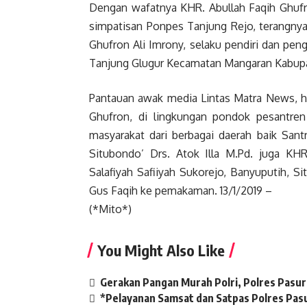
Dengan wafatnya KHR. Abullah Faqih Ghufro
simpatisan Ponpes Tanjung Rejo, terangny
Ghufron Ali Imrony, selaku pendiri dan pe
Tanjung Glugur Kecamatan Mangaran Kabup
Pantauan awak media Lintas Matra News, h
Ghufron, di lingkungan pondok pesantren T
masyarakat dari berbagai daerah baik Sant
Situbondo’ Drs. Atok Illa M.Pd. juga K
Salafiyah Safiiyah Sukorejo, Banyuputih, 
Gus Faqih ke pemakaman. 13/1/2019 –
(*Mito*)
You Might Also Like
Gerakan Pangan Murah Polri, Polres Pasur
*Pelayanan Samsat dan Satpas Polres Pasu