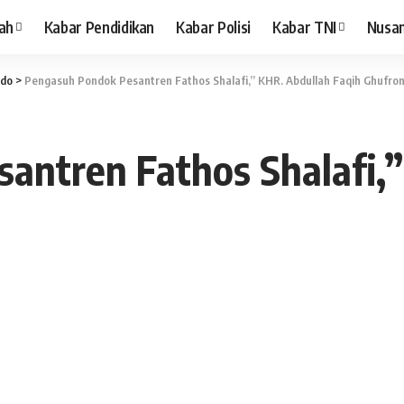
ah
Kabar Pendidikan
Kabar Polisi
Kabar TNI
Nusa
ndo
>
Pengasuh Pondok Pesantren Fathos Shalafi,” KHR. Abdullah Faqih Ghufron
antren Fathos Shalafi,”