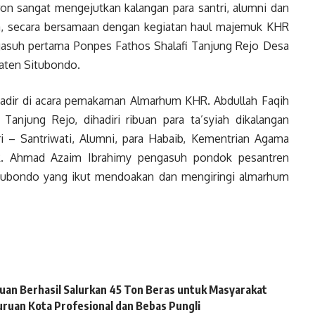
n sangat mengejutkan kalangan para santri, alumni dan
a, secara bersamaan dengan kegiatan haul majemuk KHR
ngasuh pertama Ponpes Fathos Shalafi Tanjung Rejo Desa
aten Situbondo.
adir di acara pemakaman Almarhum KHR. Abdullah Faqih
anjung Rejo, dihadiri ribuan para ta’syiah dikalangan
ri – Santriwati, Alumni, para Habaib, Kementrian Agama
HR. Ahmad Azaim Ibrahimy pengasuh pondok pesantren
Situbondo yang ikut mendoakan dan mengiringi almarhum
uan Berhasil Salurkan 45 Ton Beras untuk Masyarakat
ruan Kota Profesional dan Bebas Pungli