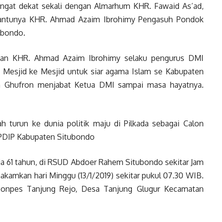
ngat dekat sekali dengan Almarhum KHR. Fawaid As’ad,
nantunya KHR. Ahmad Azaim Ibrohimy Pengasuh Pondok
ubondo.
dan KHR. Ahmad Azaim Ibrohimy selaku pengurus DMI
i Mesjid ke Mesjid untuk siar agama Islam se Kabupaten
h Ghufron menjabat Ketua DMI sampai masa hayatnya.
 turun ke dunia politik maju di Pilkada sebagai Calon
i PDIP Kabupaten Situbondo
ia 61 tahun, di RSUD Abdoer Rahem Situbondo sekitar Jam
akamkan hari Minggu (13/1/2019) sekitar pukul 07.30 WIB.
Ponpes Tanjung Rejo, Desa Tanjung Glugur Kecamatan