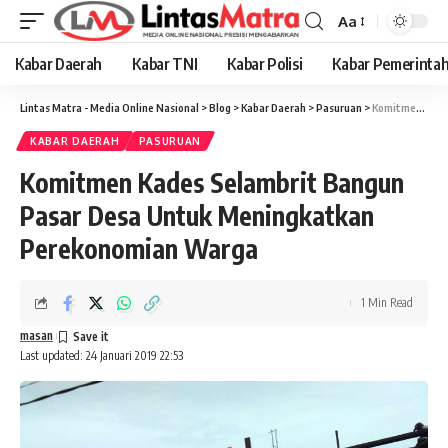
Aa
Font
Resizer
Kabar Daerah
Kabar TNI
Kabar Polisi
Kabar Pemerinta
Lintas Matra - Media Online Nasional
>
Blog
>
Kabar Daerah
>
Pasuruan
>
Komitmen Kades Selambrit Bangun Pasar Desa Untuk Meningkatkan Perekonomian Warga
KABAR DAERAH
PASURUAN
Komitmen Kades Selambrit Bangun
Pasar Desa Untuk Meningkatkan
Perekonomian Warga
1 Min Read
masan
Last updated: 24 Januari 2019 22:53