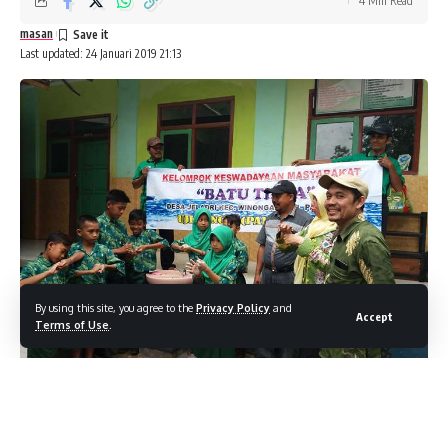
4 Min Read
masan
Last updated: 24 Januari 2019 21:13
By using this site, you agree to the
Privacy Policy
and
Accept
Terms of Use
.
PASURUAN – LM. COM. Kegiatan Program Pengelolaan Air