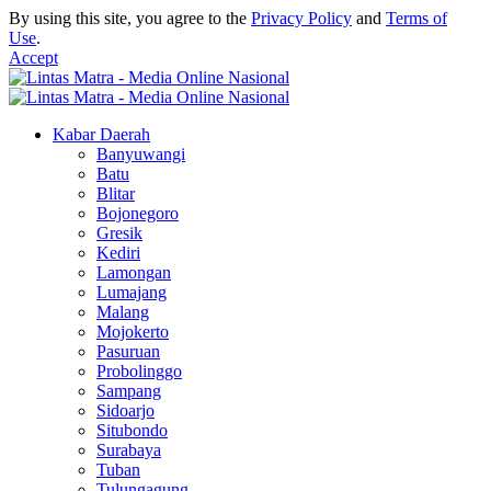
By using this site, you agree to the
Privacy Policy
and
Terms of
Use
.
Accept
Kabar Daerah
Banyuwangi
Batu
Blitar
Bojonegoro
Gresik
Kediri
Lamongan
Lumajang
Malang
Mojokerto
Pasuruan
Probolinggo
Sampang
Sidoarjo
Situbondo
Surabaya
Tuban
Tulungagung