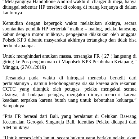
“Melayangnya Handphone Androit waktu di charger di meja, hanya
ditinggal sebentar HP tersebut di colong di ruang kerjanya di dalam
kantornya.
Kemudian dengan kepergok waktu melakukan aksinya, secara
spontanitas pemilik HP berteriak” maling – maling, pelaku langsung
kabur dengan motor miliknya, pengejaran dilakukan oleh anggota
Polsek KP3 dibantu masyarakat akhirnya tertangkap dan tidak bisa
berbuat apa-apa.
Untuk menghindari amukan massa, tersangka FR ( 27 ) langsung di
giring ke Pos pengamanan di Mapolsek KP3 Pelabuhan Ketapang,”
Minggu, (27/01/2019)
“Tersangka pada waktu di introgasi mencoba berkelit dari
perbuatannya , namun kebohongannya sia-sia karena ada rekaman
CCTC yang ditunjuk oleh petugas, pelaku mengakui semua
aksinya, di hadapan petugas, mengaku dirinya mencuri karena
keadaan terpaksa karena butuh uang untuk kebutuhan keluarga.”
Sampainya
“Pria FR berasal dari Bali, yang beralamat di Celukan Bawang
Kecamatan Gerogak Singaraja Bali, Identitas Pelaku didapati dari
SIM miliknya
“Untuk proses lebih lanjut, secara hukum yang berlaku pelaku akan