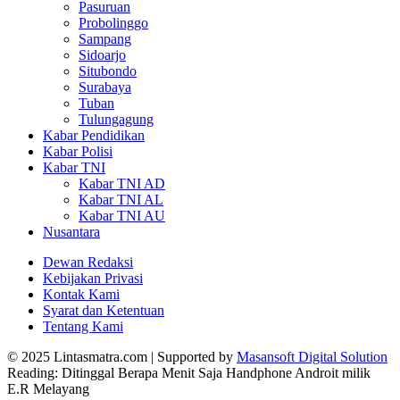
Pasuruan
Probolinggo
Sampang
Sidoarjo
Situbondo
Surabaya
Tuban
Tulungagung
Kabar Pendidikan
Kabar Polisi
Kabar TNI
Kabar TNI AD
Kabar TNI AL
Kabar TNI AU
Nusantara
Dewan Redaksi
Kebijakan Privasi
Kontak Kami
Syarat dan Ketentuan
Tentang Kami
© 2025 Lintasmatra.com | Supported by
Masansoft Digital Solution
Reading:
Ditinggal Berapa Menit Saja Handphone Androit milik
E.R Melayang