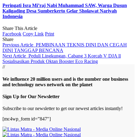
Peringati Isra Mi’raj Nabi Muhammad SAW, Warga Dusun
Kaligading Desa Sumberkerto Gelar Sholawat Nariyah
Indonesia
Share This Article
Facebook
Copy Link
Print
Share
Previous Article
PEMBINAAN TEKNIS DINI DAN CEGAH
DINI TANGGAP BENCANA
Next Article
Peduli Lingkungan, Cabang 3 Korcab V DJA ll
Sosialisasikan Produk Oktan Booster Eco Racing
//
We influence 20 million users and is the number one business
and technology news network on the planet
Sign Up for Our Newsletter
Subscribe to our newsletter to get our newest articles instantly!
[mc4wp_form id=”847″]