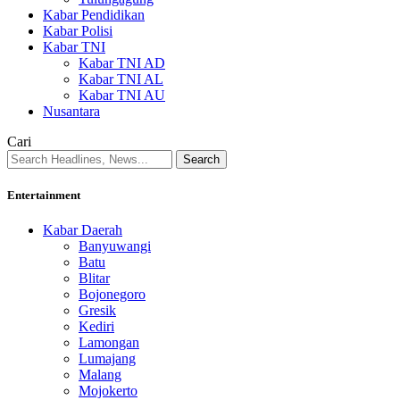
Kabar Pendidikan
Kabar Polisi
Kabar TNI
Kabar TNI AD
Kabar TNI AL
Kabar TNI AU
Nusantara
Cari
Entertainment
Kabar Daerah
Banyuwangi
Batu
Blitar
Bojonegoro
Gresik
Kediri
Lamongan
Lumajang
Malang
Mojokerto