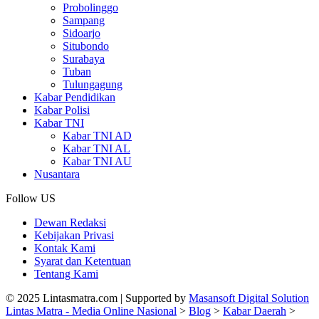
Probolinggo
Sampang
Sidoarjo
Situbondo
Surabaya
Tuban
Tulungagung
Kabar Pendidikan
Kabar Polisi
Kabar TNI
Kabar TNI AD
Kabar TNI AL
Kabar TNI AU
Nusantara
Follow US
Dewan Redaksi
Kebijakan Privasi
Kontak Kami
Syarat dan Ketentuan
Tentang Kami
© 2025 Lintasmatra.com | Supported by
Masansoft Digital Solution
Lintas Matra - Media Online Nasional
>
Blog
>
Kabar Daerah
>