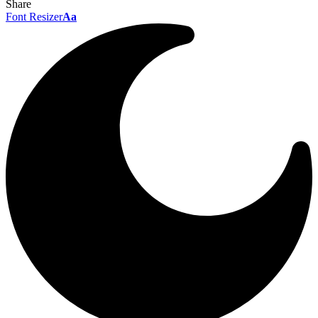
Share
Font Resizer
Aa