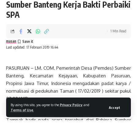
Sumber Banteng Kerja Bakti Perbaiki
SPA
1 Min Read
masan
Last updated: 17 Februari 2019 16:44
PASURUAN – LM. COM. Pemerintah Desa (Pemdes) Sumber
Banteng, Kecamatan Kejayaan, Kabupaten Pasuruan,
Propinsi Jawa Timur, Indonesia mengadakan padat karya /
normalisasi di pedukuhan Taman ( 17/02/2019 ) sekitar pukul
07.00 WIB.
By using this site, you agree to the
Privacy Policy
and
Accept
Terms of Use
.
Tampak hadir pada acara tersebut dari Babinsa Sumber
Banteng Mahfudon, Babinkamtimmas M ikbal untuk
mendampingi acara giat ini.