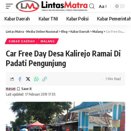
Aa
Font
Resizer
Kabar Daerah
Kabar TNI
Kabar Polisi
Kabar Pemerinta
Lintas Matra - Media Online Nasional
>
Blog
>
Kabar Daerah
>
Malang
>
Car Free Day Desa Kalirejo Ramai Di Padati Pengunjung
KABAR DAERAH
MALANG
Car Free Day Desa Kalirejo Ramai Di
Padati Pengunjung
1 Min Read
masan
Last updated: 17 Februari 2019 17:05