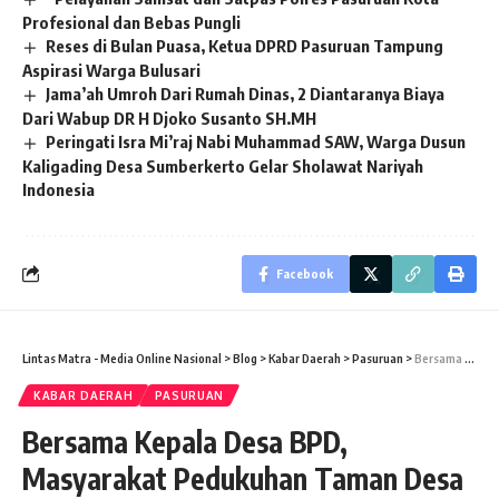
Profesional dan Bebas Pungli
Reses di Bulan Puasa, Ketua DPRD Pasuruan Tampung
Aspirasi Warga Bulusari
Jama’ah Umroh Dari Rumah Dinas, 2 Diantaranya Biaya
Dari Wabup DR H Djoko Susanto SH.MH
Peringati Isra Mi’raj Nabi Muhammad SAW, Warga Dusun
Kaligading Desa Sumberkerto Gelar Sholawat Nariyah
Indonesia
Facebook
Lintas Matra - Media Online Nasional
>
Blog
>
Kabar Daerah
>
Pasuruan
>
Bersama Kepala Desa BPD, Masyarakat Pedukuhan Taman Desa Sumber Banteng Kerja Bakti Perbaiki SPA
KABAR DAERAH
PASURUAN
Bersama Kepala Desa BPD,
Masyarakat Pedukuhan Taman Desa