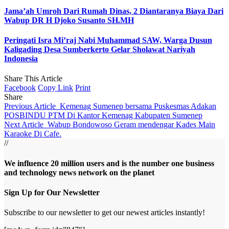
Jama’ah Umroh Dari Rumah Dinas, 2 Diantaranya Biaya Dari
Wabup DR H Djoko Susanto SH.MH
Peringati Isra Mi’raj Nabi Muhammad SAW, Warga Dusun
Kaligading Desa Sumberkerto Gelar Sholawat Nariyah
Indonesia
Share This Article
Facebook
Copy Link
Print
Share
Previous Article
Kemenag Sumenep bersama Puskesmas Adakan
POSBINDU PTM Di Kantor Kemenag Kabupaten Sumenep
Next Article
Wabup Bondowoso Geram mendengar Kades Main
Karaoke Di Cafe.
//
We influence 20 million users and is the number one business
and technology news network on the planet
Sign Up for Our Newsletter
Subscribe to our newsletter to get our newest articles instantly!