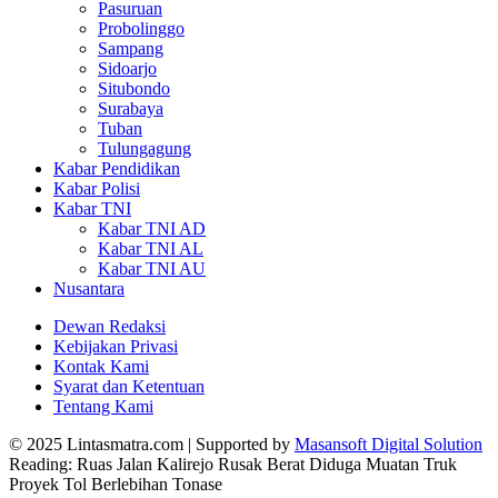
Pasuruan
Probolinggo
Sampang
Sidoarjo
Situbondo
Surabaya
Tuban
Tulungagung
Kabar Pendidikan
Kabar Polisi
Kabar TNI
Kabar TNI AD
Kabar TNI AL
Kabar TNI AU
Nusantara
Dewan Redaksi
Kebijakan Privasi
Kontak Kami
Syarat dan Ketentuan
Tentang Kami
© 2025 Lintasmatra.com | Supported by
Masansoft Digital Solution
Reading:
Ruas Jalan Kalirejo Rusak Berat Diduga Muatan Truk
Proyek Tol Berlebihan Tonase