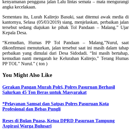
kenyamanan pengguna jalan Lalu lintas semata – mata mengurangi
angka kecelakaan.
Sementara itu, Lurah Kalirejo Basuki, saat ditemui awak media di
kantornya, Selasa (05/03/2019) siang, menjelaskan, perbaikan jalan
tersebut sedang diajukan ke pihak Tol Pandaan – Malang.” Ujar
Kepala Desa.
“Kemudian, Humas PP Tol Pandaan – Malang,”Nurul, saat
dikonfirmasi menuturkan, jalan tersebut saat ini masih dalam tahap
perbaikan yang dimulai dari Desa Sidodadi. “Ini masih bertahap,
kemudian nanti mengarah ke Kelurahan Kalirejo,” Terang Humas
PP TOL” Nurul.” ( ton )
You Might Also Like
Gerakan Pangan Murah Polri, Polres Pasuruan Berhasil
Salurkan 45 Ton Beras untuk Masyarakat
*Pelayanan Samsat dan Satpas Polres Pasuruan Kota
Profesional dan Bebas Pungli
Reses di Bulan Puasa, Ketua DPRD Pasuruan Tampung
Aspirasi Warga Bulusari