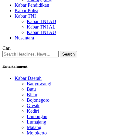
Kabar Pendidikan
Kabar Polisi
Kabar TNI
Kabar TNI AD
Kabar TNI AL
Kabar TNI AU
Nusantara
Cari
Entertainment
Kabar Daerah
Banyuwangi
Batu
Blitar
Bojonegoro
Gresik
Kediri
Lamongan
Lumajang
Malang
Mojokerto