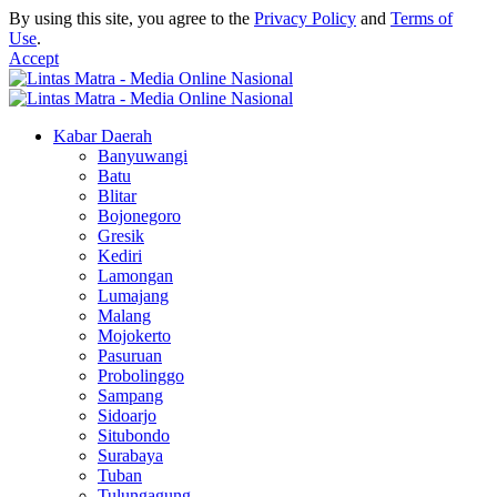
By using this site, you agree to the
Privacy Policy
and
Terms of
Use
.
Accept
Kabar Daerah
Banyuwangi
Batu
Blitar
Bojonegoro
Gresik
Kediri
Lamongan
Lumajang
Malang
Mojokerto
Pasuruan
Probolinggo
Sampang
Sidoarjo
Situbondo
Surabaya
Tuban
Tulungagung