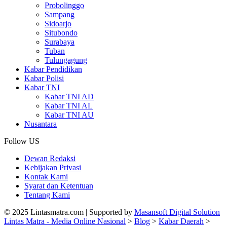
Probolinggo
Sampang
Sidoarjo
Situbondo
Surabaya
Tuban
Tulungagung
Kabar Pendidikan
Kabar Polisi
Kabar TNI
Kabar TNI AD
Kabar TNI AL
Kabar TNI AU
Nusantara
Follow US
Dewan Redaksi
Kebijakan Privasi
Kontak Kami
Syarat dan Ketentuan
Tentang Kami
© 2025 Lintasmatra.com | Supported by
Masansoft Digital Solution
Lintas Matra - Media Online Nasional
>
Blog
>
Kabar Daerah
>