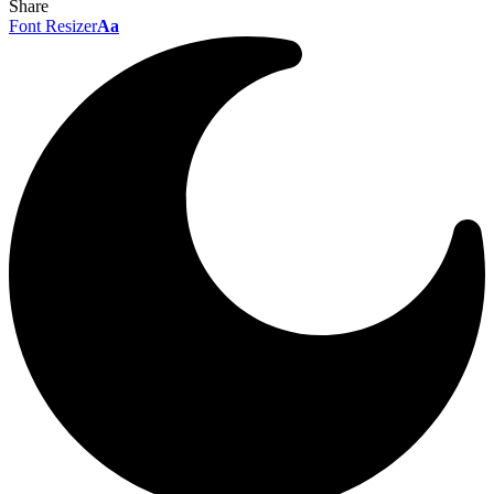
Share
Font Resizer
Aa