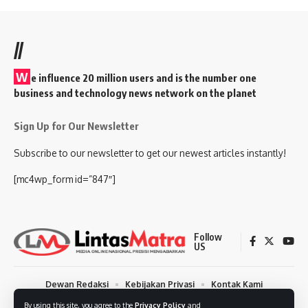
//
W
e influence 20 million users and is the number one
business and technology news network on the planet
Sign Up for Our Newsletter
Subscribe to our newsletter to get our newest articles instantly!
[mc4wp_form id=”847″]
Follow
US
Dewan Redaksi
Kebijakan Privasi
Kontak Kami
Syarat dan Ketentuan
Tentang Kami
By using this site, you agree to the
Privacy Policy
and