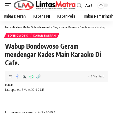
Aa
Font
Resizer
Kabar Daerah
Kabar TNI
Kabar Polisi
Kabar Pemerinta
Lintas Matra - Media Online Nasional
>
Blog
>
Kabar Daerah
>
Bondowoso
>
Wabup Bondowoso Geram mendengar Kades Main Karaoke Di Cafe.
BONDOWOSO
KABAR DAERAH
Wabup Bondowoso Geram
mendengar Kades Main Karaoke Di
Cafe.
1 Min Read
masan
Last updated: 8 Maret 2019 09:12
Lintasmatra.com. ( 6/3/2019 )