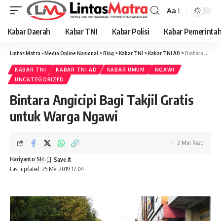
Aa
Font
Resizer
Kabar Daerah
Kabar TNI
Kabar Polisi
Kabar Pemerinta
Lintas Matra - Media Online Nasional
>
Blog
>
Kabar TNI
>
Kabar TNI AD
>
Bintara Angicipi Bagi Takjil Gratis untuk Warga Ngawi
KABAR TNI
KABAR TNI AD
KABAR UMUM
NGAWI
UNCATEGORIZED
Bintara Angicipi Bagi Takjil Gratis
untuk Warga Ngawi
2 Min Read
Hariyanto SH
Last updated: 25 Mei 2019 17:04