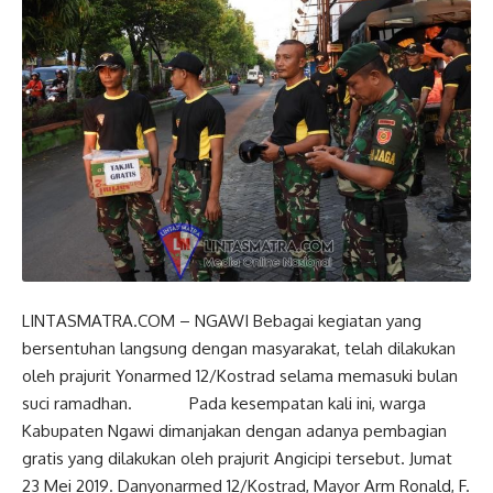
LINTASMATRA.COM – NGAWI Bebagai kegiatan yang
bersentuhan langsung dengan masyarakat, telah dilakukan
oleh prajurit Yonarmed 12/Kostrad selama memasuki bulan
suci ramadhan. Pada kesempatan kali ini, warga
Kabupaten Ngawi dimanjakan dengan adanya pembagian
gratis yang dilakukan oleh prajurit Angicipi tersebut. Jumat
23 Mei 2019. Danyonarmed 12/Kostrad, Mayor Arm Ronald, F.