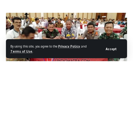
By using this site, you agree to the
Privacy Policy
and
Accept
Terms of Use
.
LINTASMATRA.COM – SEMARANG Komandan Pangkalan
TNI AL (Danlanal) Semarang, Lantamal V , Koarmada II,
Kolonel Laut (P) Musleh Yadi bersama Forum Komunikasi
Pimpinan Daerah (Forkopimda) Jateng, menghadiri Rapat
Koordinasi (Rakor) dalam rangka menjaga Kondusifitas di
wilayah Jateng. Kegiatan tersebut di Inisiasi Oleh
Pemerintah Provinsi Jateng yang di gelar di Hotel Patrajasa
ruang Ballroom Rama Sinta Jl. Sisingamangaraja Kota