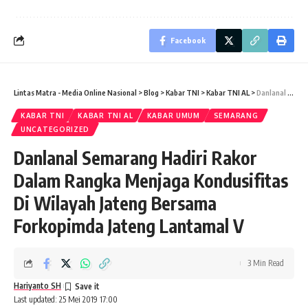
Facebook
Lintas Matra - Media Online Nasional
>
Blog
>
Kabar TNI
>
Kabar TNI AL
>
Danlanal Semarang Hadiri Rakor Dalam Rangka Menjaga Kondusifitas Di Wilayah Jateng Bersama Forkopimda Jateng Lantamal V
KABAR TNI
KABAR TNI AL
KABAR UMUM
SEMARANG
UNCATEGORIZED
Danlanal Semarang Hadiri Rakor
Dalam Rangka Menjaga Kondusifitas
Di Wilayah Jateng Bersama
Forkopimda Jateng Lantamal V
3 Min Read
Hariyanto SH
Last updated: 25 Mei 2019 17:00