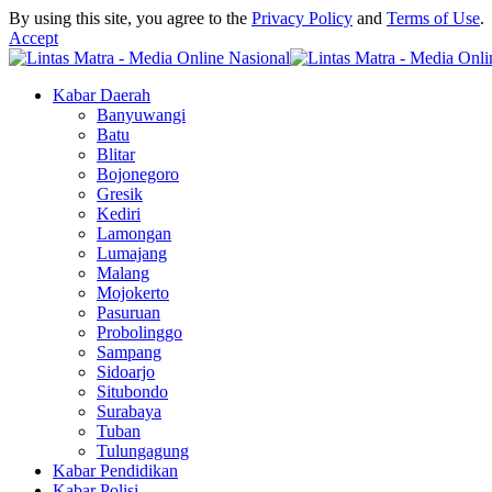
By using this site, you agree to the
Privacy Policy
and
Terms of Use
.
Accept
Kabar Daerah
Banyuwangi
Batu
Blitar
Bojonegoro
Gresik
Kediri
Lamongan
Lumajang
Malang
Mojokerto
Pasuruan
Probolinggo
Sampang
Sidoarjo
Situbondo
Surabaya
Tuban
Tulungagung
Kabar Pendidikan
Kabar Polisi