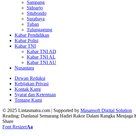
Sampang
Sidoarjo
Situbondo
Surabaya
Tuban
Tulungagung
Kabar Pendidikan
Kabar Polisi
Kabar TNI
Kabar TNI AD
Kabar TNI AL
Kabar TNI AU
Nusantara
Dewan Redaksi
Kebijakan Privasi
Kontak Kami
Syarat dan Ketentuan
Tentang Kami
© 2025 Lintasmatra.com | Supported by
Masansoft Digital Solution
Reading:
Danlanal Semarang Hadiri Rakor Dalam Rangka Menjaga K
Share
Font Resizer
Aa