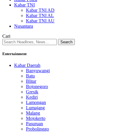
Kabar TNI
Kabar TNI AD
Kabar TNI AL
Kabar TNI AU
Nusantara
Cari
Entertainment
Kabar Daerah
Banyuwangi
Batu
Blitar
Bojonegoro
Gresik
Kediri
Lamongan
Lumajang
Malang
Mojokerto
Pasuruan
Probolinggo