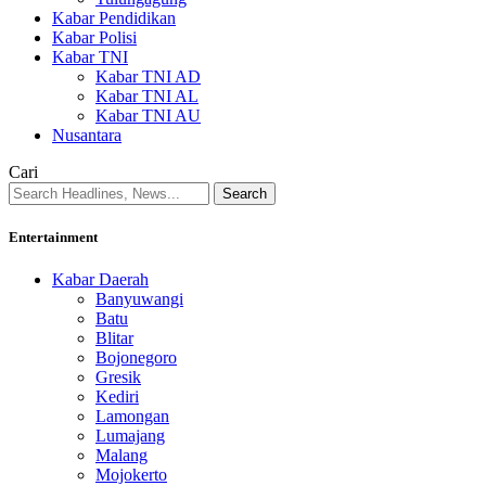
Kabar Pendidikan
Kabar Polisi
Kabar TNI
Kabar TNI AD
Kabar TNI AL
Kabar TNI AU
Nusantara
Cari
Entertainment
Kabar Daerah
Banyuwangi
Batu
Blitar
Bojonegoro
Gresik
Kediri
Lamongan
Lumajang
Malang
Mojokerto