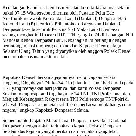
Kedatangan Kapolsek Denpasar Selatan beserta Jajarannya sekitar
pukul 07.15 Wita tersebut diterima oleh Pagatap Peltu Ede
NurTaufik mewakili Komandan Lanal (Danlanal) Denpasar Bali
Kolonel Laut (P) Henricus Prihantoko, dikarenakan Danlanal
Denpasar beserta seluruh Perwira Staf Mako Lanal Denpasar
sedang menghadiri Upacara HUT TNI yang ke 74 di Lapangan Niti
Mandala Renon Denpasar Bali. Kebahagian itu berlanjut dengan
pemotongan nasi tumpeng dan kue dari Kaposek Densel, lagu
Selamat Ulang Tahun yang diyanyikan oleh anggota Polsek Densel
menambah suasana makin meriah.
Kapolsek Densel bersama jajarannya mengucapkan secara
langsung Dirgahayu TNI ke-74. “Kejutan ini kami berikan kepada
TNI yang merayakan hari jadinya dan kami Polsek Denpasar
Selatan, mengucapkan Dirgahayu ke 74 TNI, TNI Profesional dan
Menjadi Kebanggaan Rakyat serta TNI Polri semoga TNI/Polri di
wilayah Denpasar akan tetap solid terus berkarya untuk bangsa dan
negara,” ungkap Kapolsek Denpasar Selatan.
Sementara itu Pagatap Mako Lanal Denpasar mewakili Danlanal
Denpasar mengucapkan terimakasih kepada Polsek Denpasar
Selatan atas kejutan yang diberikan dan perhatian yang telah