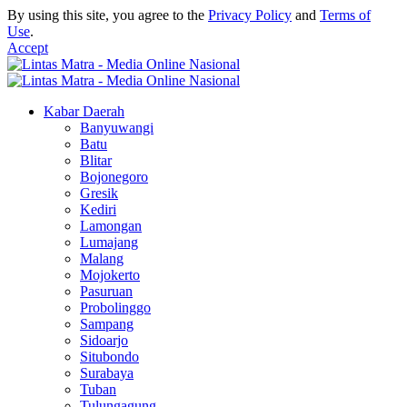
By using this site, you agree to the
Privacy Policy
and
Terms of
Use
.
Accept
Kabar Daerah
Banyuwangi
Batu
Blitar
Bojonegoro
Gresik
Kediri
Lamongan
Lumajang
Malang
Mojokerto
Pasuruan
Probolinggo
Sampang
Sidoarjo
Situbondo
Surabaya
Tuban
Tulungagung