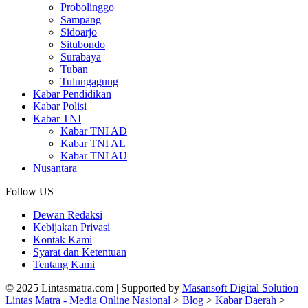
Probolinggo
Sampang
Sidoarjo
Situbondo
Surabaya
Tuban
Tulungagung
Kabar Pendidikan
Kabar Polisi
Kabar TNI
Kabar TNI AD
Kabar TNI AL
Kabar TNI AU
Nusantara
Follow US
Dewan Redaksi
Kebijakan Privasi
Kontak Kami
Syarat dan Ketentuan
Tentang Kami
© 2025 Lintasmatra.com | Supported by
Masansoft Digital Solution
Lintas Matra - Media Online Nasional
>
Blog
>
Kabar Daerah
>