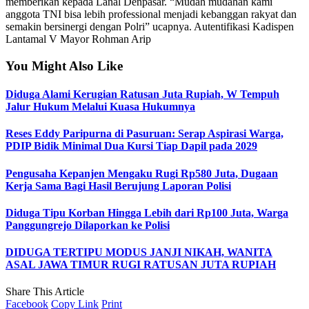
memberikan kepada Lanal Denpasar. “Mudah mudahan kami
anggota TNI bisa lebih professional menjadi kebanggan rakyat dan
semakin bersinergi dengan Polri” ucapnya. Autentifikasi Kadispen
Lantamal V Mayor Rohman Arip
You Might Also Like
Diduga Alami Kerugian Ratusan Juta Rupiah, W Tempuh
Jalur Hukum Melalui Kuasa Hukumnya
Reses Eddy Paripurna di Pasuruan: Serap Aspirasi Warga,
PDIP Bidik Minimal Dua Kursi Tiap Dapil pada 2029
Pengusaha Kepanjen Mengaku Rugi Rp580 Juta, Dugaan
Kerja Sama Bagi Hasil Berujung Laporan Polisi
Diduga Tipu Korban Hingga Lebih dari Rp100 Juta, Warga
Panggungrejo Dilaporkan ke Polisi
DIDUGA TERTIPU MODUS JANJI NIKAH, WANITA
ASAL JAWA TIMUR RUGI RATUSAN JUTA RUPIAH
Share This Article
Facebook
Copy Link
Print