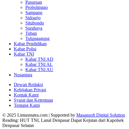
Pasuruan
Probolinggo
Sampang
Sidoarjo
Situbondo
Surabaya
Tuban
Tulungagung
Kabar Pendidikan
Kabar Polisi
Kabar TNI
Kabar TNI AD
Kabar TNI AL
Kabar TNI AU
Nusantara
Dewan Redaksi
Kebijakan Privasi
Kontak Kami
Syarat dan Ketentuan
Tentang Kami
© 2025 Lintasmatra.com | Supported by
Masansoft Digital Solution
Reading:
HUT TNI, Lanal Denpasar Dapat Kejutan dari Kapolsek
Denpasar Selatan