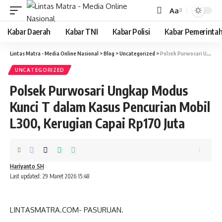
Aa
Font
Resizer
Kabar Daerah
Kabar TNI
Kabar Polisi
Kabar Pemerinta
Lintas Matra - Media Online Nasional
>
Blog
>
Uncategorized
>
Polsek Purwosari Ungkap Modus Kunci T dalam Kasus Pencurian Mobil L300, Kerugian Capai Rp170 Juta ‎
UNCATEGORIZED
Polsek Purwosari Ungkap Modus
Kunci T dalam Kasus Pencurian Mobil
L300, Kerugian Capai Rp170 Juta ‎
Hariyanto SH
Last updated: 29 Maret 2026 15:48
‎LINTASMATRA.COM- PASURUAN.