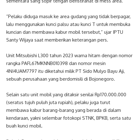
sementara sang sopir tengah beristirahat di mess area.
‎”Pelaku diduga masuk ke area gudang yang tidak berpagar,
lalu menggunakan kunci palsu atau kunci T untuk membuka
kuncian dan membawa kabur mobil tersebut,” ujar IPTU
Santy Wijaya saat memberikan keterangan pers.
‎Unit Mitsubishi L300 tahun 2023 warna hitam dengan nomor
rangka PAFL67MKNNB010398 dan nomor mesin
4NI4UAM7797 itu diketahui milik PT Sido Mulyo Bayu Aji,
sebuah perusahaan yang berdomisili di Bojonegoro.
‎Selain satu unit mobil yang ditaksir senilai Rp170.000.000
(seratus tujuh puluh juta rupiah), pelaku juga turut
membawa kabur barang-barang yang berada di dalam
kendaraan, yakni selembar fotokopi STNK, BPKB, serta satu
buah kunci mobil.