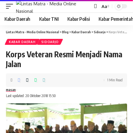
Aa
Font
Resizer
Kabar Daerah
Kabar TNI
Kabar Polisi
Kabar Pemerinta
Lintas Matra - Media Online Nasional
>
Blog
>
Kabar Daerah
>
Sidoarjo
>
Korps Veteran Resmi Menjadi Nama Jalan
KABAR DAERAH
SIDOARJO
Korps Veteran Resmi Menjadi Nama
Jalan
1 Min Read
masan
Last updated: 20 Oktober 2018 15:50