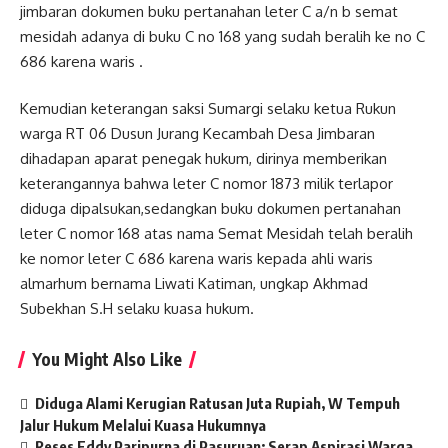
jimbaran dokumen buku pertanahan leter C a/n b semat
mesidah adanya di buku C no 168 yang sudah beralih ke no C
686 karena waris .
Kemudian keterangan saksi Sumargi selaku ketua Rukun
warga RT 06 Dusun Jurang Kecambah Desa Jimbaran
dihadapan aparat penegak hukum, dirinya memberikan
keterangannya bahwa leter C nomor 1873 milik terlapor
diduga dipalsukan,sedangkan buku dokumen pertanahan
leter C nomor 168 atas nama Semat Mesidah telah beralih
ke nomor leter C 686 karena waris kepada ahli waris
almarhum bernama Liwati Katiman, ungkap Akhmad
Subekhan S.H selaku kuasa hukum.
You Might Also Like
Diduga Alami Kerugian Ratusan Juta Rupiah, W Tempuh
Jalur Hukum Melalui Kuasa Hukumnya
Reses Eddy Paripurna di Pasuruan: Serap Aspirasi Warga,