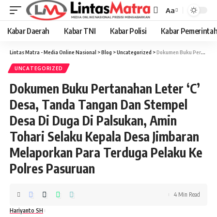
Aa
Font
Resizer
Kabar Daerah
Kabar TNI
Kabar Polisi
Kabar Pemerinta
Lintas Matra - Media Online Nasional
>
Blog
>
Uncategorized
>
Dokumen Buku Pertanahan Leter ‘C’ Desa, Tanda Tangan Dan Stempel Desa Di Duga Di Palsukan, Amin Tohari Selaku Kepala Desa Jimbaran Melaporkan Para Terduga Pelaku Ke Polres Pasuruan
UNCATEGORIZED
Dokumen Buku Pertanahan Leter ‘C’
Desa, Tanda Tangan Dan Stempel
Desa Di Duga Di Palsukan, Amin
Tohari Selaku Kepala Desa Jimbaran
Melaporkan Para Terduga Pelaku Ke
Polres Pasuruan
4 Min Read
Hariyanto SH