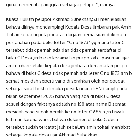
guna memenuhi panggilan sebagai pelapor”, ujarnya.
Kuasa Hukum pelapor Akhmad Subekhan,S.H menjelaskan
bahwa dirinya mendampingi Kepala Desa Jimbaran pak Amin
Tohari sebagai pelapor atas dugaan pemalsuan dokumen
pertanahan pada buku letter “C no 1873” yg mana leter C
tersebut tidak pernah ada dan tidak pernah terdaftar di
buku C Desa Jimbaran kecamatan puspo kab . pasuruan ujar
amin tohari selaku kepala desa jimbaran kecamatan puspo
bahwa di buku C desa tidak pernah ada leter C no 1873 a/n b
semat mesidah seperti yang di serahkan oleh penggugat
sebagai surat bukti di muka persidangan di PN bangil pada
bulan september 2025 bahwa yang ada di buku C desa
sesuai dengan faktanya adalah no 168 atas nama B semat
mesidah yang sudah beralih ke no leter C 686 a /n Liwati
katiman karena waris. bahwa dokumen di buku C desa
tersebut sudah tercatat jauh sebelum amin tohari menjabat
sebagai kepala desa ujar Akhmad Subekhan.