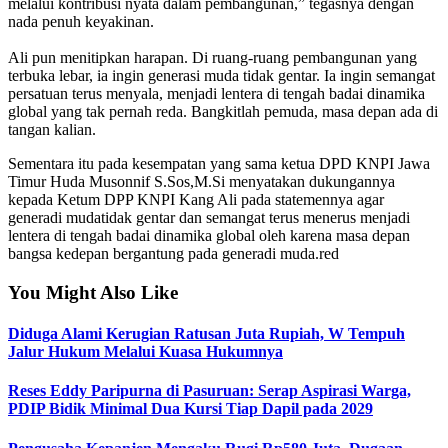
melalui kontribusi nyata dalam pembangunan,” tegasnya dengan
nada penuh keyakinan.
‎Ali pun menitipkan harapan. Di ruang-ruang pembangunan yang
terbuka lebar, ia ingin generasi muda tidak gentar. Ia ingin semangat
persatuan terus menyala, menjadi lentera di tengah badai dinamika
global yang tak pernah reda. Bangkitlah pemuda, masa depan ada di
tangan kalian.
Sementara itu pada kesempatan yang sama ketua DPD KNPI Jawa
Timur Huda Musonnif S.Sos,M.Si menyatakan dukungannya
kepada Ketum DPP KNPI Kang Ali pada statemennya agar
generadi mudatidak gentar dan semangat terus menerus menjadi
lentera di tengah badai dinamika global oleh karena masa depan
bangsa kedepan bergantung pada generadi muda.red
You Might Also Like
Diduga Alami Kerugian Ratusan Juta Rupiah, W Tempuh
Jalur Hukum Melalui Kuasa Hukumnya
Reses Eddy Paripurna di Pasuruan: Serap Aspirasi Warga,
PDIP Bidik Minimal Dua Kursi Tiap Dapil pada 2029