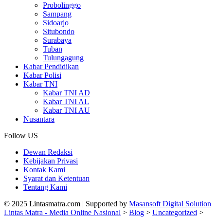
Probolinggo
Sampang
Sidoarjo
Situbondo
Surabaya
Tuban
Tulungagung
Kabar Pendidikan
Kabar Polisi
Kabar TNI
Kabar TNI AD
Kabar TNI AL
Kabar TNI AU
Nusantara
Follow US
Dewan Redaksi
Kebijakan Privasi
Kontak Kami
Syarat dan Ketentuan
Tentang Kami
© 2025 Lintasmatra.com | Supported by
Masansoft Digital Solution
Lintas Matra - Media Online Nasional
>
Blog
>
Uncategorized
>