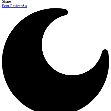
Share
Font Resizer
Aa