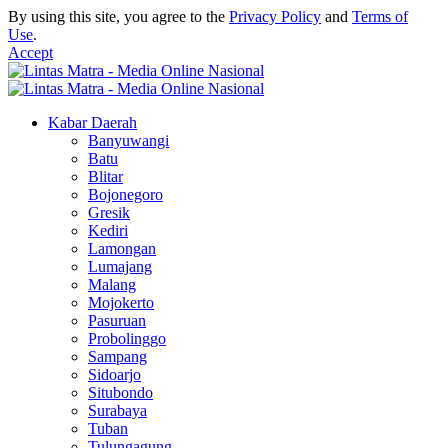
By using this site, you agree to the
Privacy Policy
and
Terms of
Use
.
Accept
Kabar Daerah
Banyuwangi
Batu
Blitar
Bojonegoro
Gresik
Kediri
Lamongan
Lumajang
Malang
Mojokerto
Pasuruan
Probolinggo
Sampang
Sidoarjo
Situbondo
Surabaya
Tuban
Tulungagung