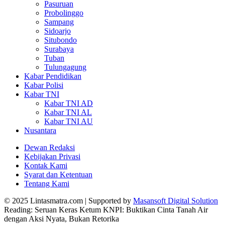
Pasuruan
Probolinggo
Sampang
Sidoarjo
Situbondo
Surabaya
Tuban
Tulungagung
Kabar Pendidikan
Kabar Polisi
Kabar TNI
Kabar TNI AD
Kabar TNI AL
Kabar TNI AU
Nusantara
Dewan Redaksi
Kebijakan Privasi
Kontak Kami
Syarat dan Ketentuan
Tentang Kami
© 2025 Lintasmatra.com | Supported by
Masansoft Digital Solution
Reading:
‎Seruan Keras Ketum KNPI: Buktikan Cinta Tanah Air
dengan Aksi Nyata, Bukan Retorika