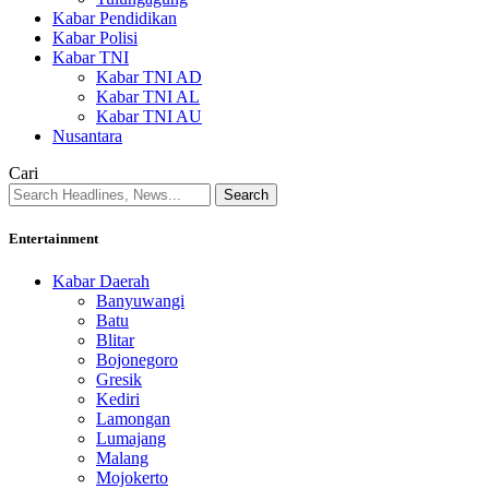
Kabar Pendidikan
Kabar Polisi
Kabar TNI
Kabar TNI AD
Kabar TNI AL
Kabar TNI AU
Nusantara
Cari
Entertainment
Kabar Daerah
Banyuwangi
Batu
Blitar
Bojonegoro
Gresik
Kediri
Lamongan
Lumajang
Malang
Mojokerto