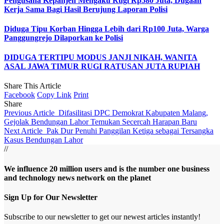
Pengusaha Kepanjen Mengaku Rugi Rp580 Juta, Dugaan
Kerja Sama Bagi Hasil Berujung Laporan Polisi
Diduga Tipu Korban Hingga Lebih dari Rp100 Juta, Warga
Panggungrejo Dilaporkan ke Polisi
DIDUGA TERTIPU MODUS JANJI NIKAH, WANITA
ASAL JAWA TIMUR RUGI RATUSAN JUTA RUPIAH
Share This Article
Facebook
Copy Link
Print
Share
Previous Article
Difasilitasi DPC Demokrat Kabupaten Malang,
Gejolak Bendungan Lahor Temukan Secercah Harapan Baru
Next Article
Pak Dur Penuhi Panggilan Ketiga sebagai Tersangka
Kasus Bendungan Lahor
//
We influence 20 million users and is the number one business
and technology news network on the planet
Sign Up for Our Newsletter
Subscribe to our newsletter to get our newest articles instantly!