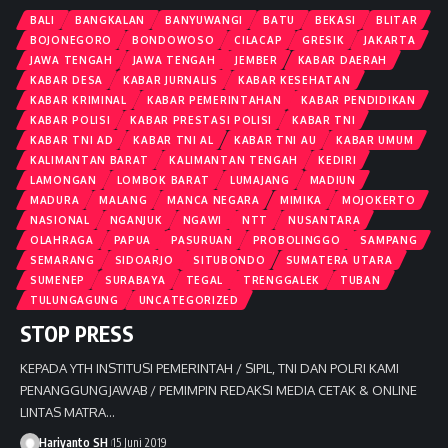
BALI
BANGKALAN
BANYUWANGI
BATU
BEKASI
BLITAR
BOJONEGORO
BONDOWOSO
CILACAP
GRESIK
JAKARTA
JAWA TENGAH
JAWA TENGAH
JEMBER
KABAR DAERAH
KABAR DESA
KABAR JURNALIS
KABAR KESEHATAN
KABAR KRIMINAL
KABAR PEMERINTAHAN
KABAR PENDIDIKAN
KABAR POLISI
KABAR PRESTASI POLISI
KABAR TNI
KABAR TNI AD
KABAR TNI AL
KABAR TNI AU
KABAR UMUM
KALIMANTAN BARAT
KALIMANTAN TENGAH
KEDIRI
LAMONGAN
LOMBOK BARAT
LUMAJANG
MADIUN
MADURA
MALANG
MANCA NEGARA
MIMIKA
MOJOKERTO
NASIONAL
NGANJUK
NGAWI
NTT
NUSANTARA
OLAHRAGA
PAPUA
PASURUAN
PROBOLINGGO
SAMPANG
SEMARANG
SIDOARJO
SITUBONDO
SUMATERA UTARA
SUMENEP
SURABAYA
TEGAL
TRENGGALEK
TUBAN
TULUNGAGUNG
UNCATEGORIZED
STOP PRESS
KEPADA YTH INSTITUSI PEMERINTAH / SIPIL, TNI DAN POLRI KAMI
PENANGGUNGJAWAB / PEMIMPIN REDAKSI MEDIA CETAK & ONLINE
LINTAS MATRA
…
Hariyanto SH
15 Juni 2019